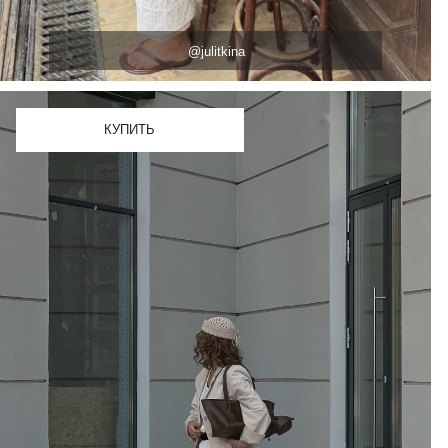
@liliya_fedulina
КУПИТЬ