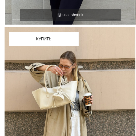
@dasha_chernova4
КУПИТЬ