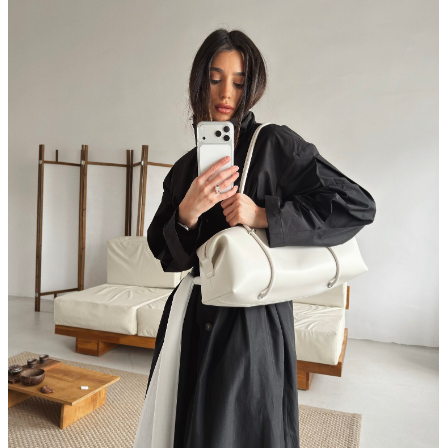
@hey_maasha
КУПИТЬ