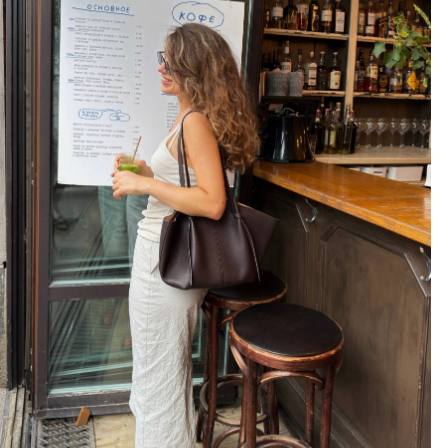
@julitkina
КУПИТЬ