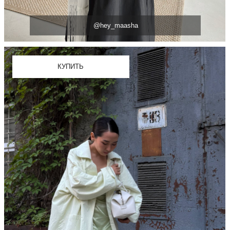
@itsmesaglara
КУПИТЬ