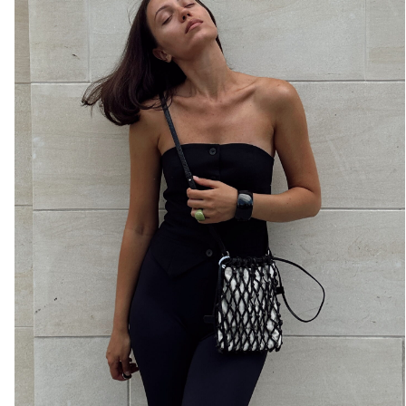
@julia_shvenk
КУПИТЬ