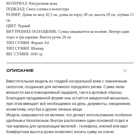
МАТЕРИАЛ: Натуральная кожа
ПОДКЛАД: Смесь хлопка и полиэстера
РАЗМЕР: Длина по низу 42,5 см, длина по верху 49 см, высота 29 см, глубина 11
см
ЦВЕТ: Черный
ВНУТРЕННЕЕ ОСНАЩЕНИЕ: Сумка закрывается на молнию. Внутри один
отдел и три кармана. Высота ручек 26 см.
ТИП СУМКИ: Формат А4
ТИП СУМКИ: Шоппер
ВЕС СУМКИ: 1045 гр.
ОПИСАНИЕ
Вместительная модель из гладкой натуральной кожи с лаконичным
силуэтом, созданная для активного городского ритма. Сумка легко
впишется как в повседневный гардероб, так и в деловые образы.
Благодаря продуманной форме она остаётся аккуратной визуально,
при этом вмещает всё необходимое на день: документы, ежедневник,
косметичку, ноутбук и другие личные вещи.
Модель закрывается на молнию, что делает использование особенно
удобным и безопасным. Внутри расположен один основной отдел и
три кармана для организации мелочей - телефона, ключей или карт.
Комфортная высота ручек позволяет носить сумку на плече.