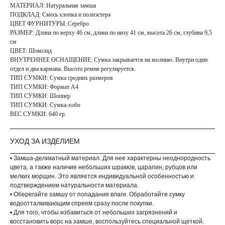
МАТЕРИАЛ: Натуральная замша
ПОДКЛАД: Смесь хлопка и полиэстера
ЦВЕТ ФУРНИТУРЫ: Серебро
РАЗМЕР: Длина по верху 46 см, длина по низу 41 см, высота 26 см, глубина 9,5
см
ЦВЕТ: Шоколад
ВНУТРЕННЕЕ ОСНАЩЕНИЕ: Сумка закрывается на молнию. Внутри один
отдел и два кармана. Высота ремня регулируется.
ТИП СУМКИ: Сумка средних размеров
ТИП СУМКИ: Формат А4
ТИП СУМКИ: Шоппер
ТИП СУМКИ: Сумка-хобо
ВЕС СУМКИ: 640 гр.
УХОД ЗА ИЗДЕЛИЕМ
• Замша-деликатный материал. Для нее характерны неоднородность
цвета, а также наличие небольших шрамов, царапин, рубцов или
мелких морщин. Это является индивидуальной особенностью и
подтверждением натуральности материала.
• Оберегайте замшу от попадания влаги. Обработайте сумку
водоотталкивающим спреем сразу после покупки.
• Для того, чтобы избавиться от небольших загрязнений и
восстановить ворс на замше, воспользуйтесь специальной щеткой.