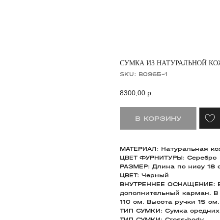
СУМКА ИЗ НАТУРАЛЬНОЙ КОЖ
SKU:
B0965-1
8300,00
р.
В КОРЗИНУ
МАТЕРИАЛ: Натуральная к
ЦВЕТ ФУРНИТУРЫ: Cеребро
РАЗМЕР: Длина по низу 18 с
ЦВЕТ: Черный
ВНУТРЕННЕЕ ОСНАЩЕНИЕ: Вн
дополнительный карман. В 
110 см. Высота ручки 15 см.
ТИП СУМКИ: Сумка средних
ТИП СУМКИ: Cross-body