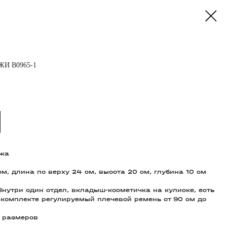
И B0965-1
ожа
м, длина по верху 24 см, высота 20 см, глубина 10 см
утри один отдел, вкладыш-косметичка на кулиске, есть
комплекте регулируемый плечевой ремень от 90 см до
 размеров