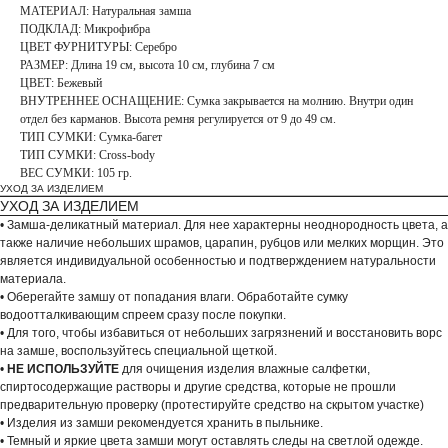
МАТЕРИАЛ: Натуральная замша
ПОДКЛАД: Микрофибра
ЦВЕТ ФУРНИТУРЫ: Серебро
РАЗМЕР: Длина 19 см, высота 10 см, глубина 7 см
ЦВЕТ: Бежевый
ВНУТРЕННЕЕ ОСНАЩЕНИЕ: Сумка закрывается на молнию. Внутри один
отдел без карманов. Высота ремня регулируется от 9 до 49 см.
ТИП СУМКИ: Сумка-багет
ТИП СУМКИ: Cross-body
ВЕС СУМКИ: 105 гр.
УХОД ЗА ИЗДЕЛИЕМ
УХОД ЗА ИЗДЕЛИЕМ
• Замша-деликатный материал. Для нее характерны неоднородность цвета, а
также наличие небольших шрамов, царапин, рубцов или мелких морщин. Это
является индивидуальной особенностью и подтверждением натуральности
материала.
• Оберегайте замшу от попадания влаги. Обработайте сумку
водоотталкивающим спреем сразу после покупки.
• Для того, чтобы избавиться от небольших загрязнений и восстановить ворс
на замше, воспользуйтесь специальной щеткой.
•
НЕ ИСПОЛЬЗУЙТЕ
для очищения изделия влажные салфетки,
спиртосодержащие растворы и другие средства, которые не прошли
предварительную проверку (протестируйте средство на скрытом участке)
• Изделия из замши рекомендуется хранить в пыльнике.
• Темный и яркие цвета замши могут оставлять следы на светлой одежде.