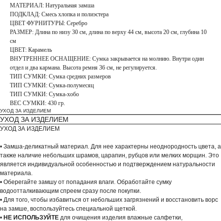
МАТЕРИАЛ: Натуральная замша
ПОДКЛАД: Смесь хлопка и полиэстера
ЦВЕТ ФУРНИТУРЫ: Серебро
РАЗМЕР: Длина по низу 30 см, длина по верху 44 см, высота 20 см, глубина 10
см
ЦВЕТ: Карамель
ВНУТРЕННЕЕ ОСНАЩЕНИЕ: Сумка закрывается на молнию. Внутри один
отдел и два кармана. Высота ремня 36 см, не регулируется.
ТИП СУМКИ: Сумка средних размеров
ТИП СУМКИ: Сумка-полумесяц
ТИП СУМКИ: Сумка-хобо
ВЕС СУМКИ: 430 гр.
УХОД ЗА ИЗДЕЛИЕМ
УХОД ЗА ИЗДЕЛИЕМ
УХОД ЗА ИЗДЕЛИЕМ
• Замша-деликатный материал. Для нее характерны неоднородность цвета, а
также наличие небольших шрамов, царапин, рубцов или мелких морщин. Это
является индивидуальной особенностью и подтверждением натуральности
материала.
• Оберегайте замшу от попадания влаги. Обработайте сумку
водоотталкивающим спреем сразу после покупки.
• Для того, чтобы избавиться от небольших загрязнений и восстановить ворс
на замше, воспользуйтесь специальной щеткой.
•
НЕ ИСПОЛЬЗУЙТЕ
для очищения изделия влажные салфетки,