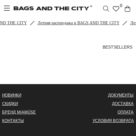
0
AND THE CITY
Летняя распродажа в BAGS AND THE CITY
Лет
BESTSELLERS
НОВИНКИ
ДОКУМЕНТЫ
СКИДКИ
ДОСТАВКА
БРЕНД MIAMÚSE
ОПЛАТА
КОНТАКТЫ
УСЛОВИЯ ВОЗВРАТА