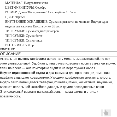
МАТЕРИАЛ: Натуральная кожа
ЦВЕТ ФУРНИТУРЫ: Серебро
РАЗМЕР: Длина 36 см, высота 11 см, глубина 15.5 см
ЦВЕТ: Черный
ВНУТРЕННЕЕ ОСНАЩЕНИЕ: Сумка закрывается на молнию. Внутри один
отдел и два кармана. Высота ручек 26 см.
ТИП СУМКИ: Сумка средних размеров
ТИП СУМКИ: Сумка-багет
ТИП СУМКИ: Сумка-такса
ВЕС СУМКИ: 530 гр.
ОПИСАНИЕ
ОПИСАНИЕ
Актуальная
вытянутая форма
делает эту модель выразительной, но при
этом универсальной. Удобная длина ручек позволяет носить сумку как в руке,
так и на плече — она комфортно сидит и не перегружает образ.
Внутри один основной отдел и два кармана
для организации, а молния
надёжно защищает содержимое. У модели комфортная вместительность:
внутрь легко помещаются телефон, кошелёк, ключи, косметичка, наушники,
блокнот, небольшой контейнер для еды и другие повседневные вещи.
Это идеальный вариант на каждый день — когда важны и стиль, и
практичность.